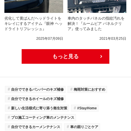
劣化して黄ばんだヘッドライトを
車内のタッチパネルの指紋汚れを
キレイにするアイテム『眼神 ヘッ
解決！『ルームピア パネルクリ
ドライトリフレッシュ』
ア』使ってみました
2025年07月09日
2021年03月25日
もっと見る
＃
＃
自分でできるバンパーのキズ補修
梅雨対策におすすめ
＃
自分でできるホイールのキズ補修
＃
＃
新しい生活様式に寄り添う衛生対策
#StayHome
＃
プロ施工コーティング車のメンテナンス
＃
＃
自分でできるカーメンテナンス
車の困りごとケア