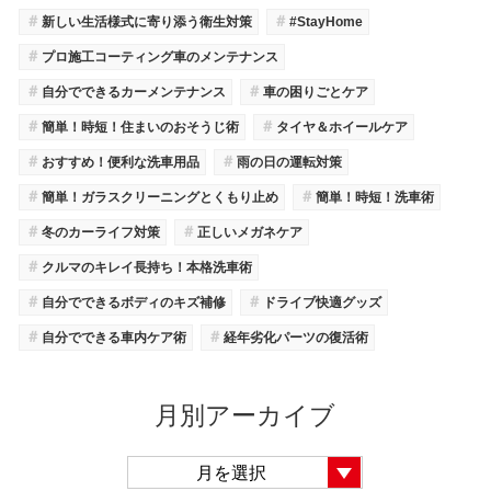
＃
＃
新しい生活様式に寄り添う衛生対策
#StayHome
＃
プロ施工コーティング車のメンテナンス
＃
＃
自分でできるカーメンテナンス
車の困りごとケア
＃
＃
簡単！時短！住まいのおそうじ術
タイヤ＆ホイールケア
＃
＃
おすすめ！便利な洗車用品
雨の日の運転対策
＃
＃
簡単！ガラスクリーニングとくもり止め
簡単！時短！洗車術
＃
＃
冬のカーライフ対策
正しいメガネケア
＃
クルマのキレイ長持ち！本格洗車術
＃
＃
自分でできるボディのキズ補修
ドライブ快適グッズ
＃
＃
自分でできる車内ケア術
経年劣化パーツの復活術
月別アーカイブ