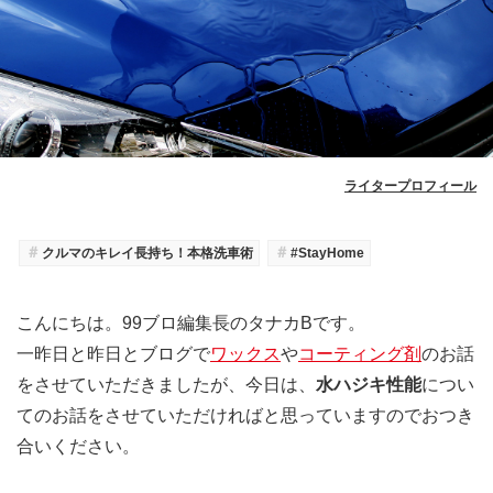
ライタープロフィール
＃
＃
クルマのキレイ長持ち！本格洗車術
#StayHome
こんにちは。99ブロ編集長のタナカBです。
一昨日と昨日とブログで
ワックス
や
コーティング剤
のお話
をさせていただきましたが、今日は、
水ハジキ性能
につい
てのお話をさせていただければと思っていますのでおつき
合いください。