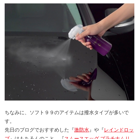
ちなみに、ソフト９９のアイテムは撥水タイプが多いで
す。
先日のブログでおすすめした『
激防水
』や『
レインドロッ
プ
』はもちろんのこと、『
スムースエッグ プラチナムリ