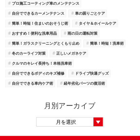
＃
プロ施工コーティング車のメンテナンス
＃
＃
自分でできるカーメンテナンス
車の困りごとケア
＃
＃
簡単！時短！住まいのおそうじ術
タイヤ＆ホイールケア
＃
＃
おすすめ！便利な洗車用品
雨の日の運転対策
＃
＃
簡単！ガラスクリーニングとくもり止め
簡単！時短！洗車術
＃
＃
冬のカーライフ対策
正しいメガネケア
＃
クルマのキレイ長持ち！本格洗車術
＃
＃
自分でできるボディのキズ補修
ドライブ快適グッズ
＃
＃
自分でできる車内ケア術
経年劣化パーツの復活術
月別アーカイブ