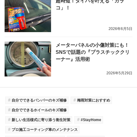
超時短！タイパを叶える「ガラ
コ」！
2026年6月5日
メーターパネルの小傷対策にも！
SNSで話題の『プラスチッククリ
ーナー』活用術
2026年5月29日
＃
＃
自分でできるバンパーのキズ補修
梅雨対策におすすめ
＃
自分でできるホイールのキズ補修
＃
＃
新しい生活様式に寄り添う衛生対策
#StayHome
＃
プロ施工コーティング車のメンテナンス