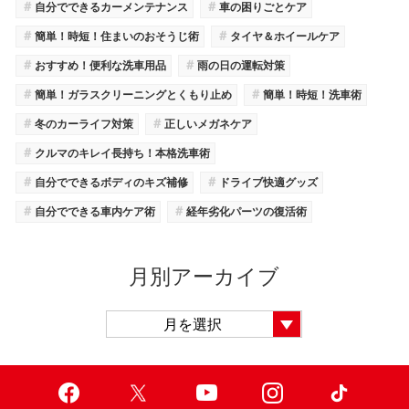
＃
＃
自分でできるカーメンテナンス
車の困りごとケア
＃
＃
簡単！時短！住まいのおそうじ術
タイヤ＆ホイールケア
＃
＃
おすすめ！便利な洗車用品
雨の日の運転対策
＃
＃
簡単！ガラスクリーニングとくもり止め
簡単！時短！洗車術
＃
＃
冬のカーライフ対策
正しいメガネケア
＃
クルマのキレイ長持ち！本格洗車術
＃
＃
自分でできるボディのキズ補修
ドライブ快適グッズ
＃
＃
自分でできる車内ケア術
経年劣化パーツの復活術
月別アーカイブ