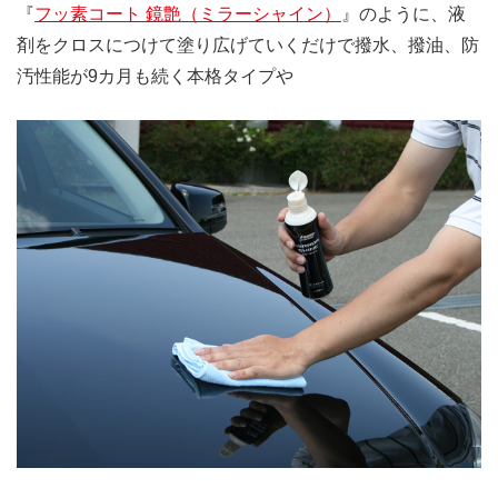
『
フッ素コート 鏡艶（ミラーシャイン）
』のように、液
剤をクロスにつけて塗り広げていくだけで撥水、撥油、防
汚性能が9カ月も続く本格タイプや