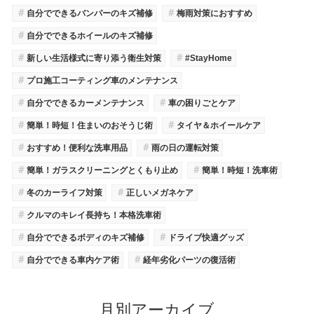
＃
＃
自分でできるバンパーのキズ補修
梅雨対策におすすめ
＃
自分でできるホイールのキズ補修
＃
＃
新しい生活様式に寄り添う衛生対策
#StayHome
＃
プロ施工コーティング車のメンテナンス
＃
＃
自分でできるカーメンテナンス
車の困りごとケア
＃
＃
簡単！時短！住まいのおそうじ術
タイヤ＆ホイールケア
＃
＃
おすすめ！便利な洗車用品
雨の日の運転対策
＃
＃
簡単！ガラスクリーニングとくもり止め
簡単！時短！洗車術
＃
＃
冬のカーライフ対策
正しいメガネケア
＃
クルマのキレイ長持ち！本格洗車術
＃
＃
自分でできるボディのキズ補修
ドライブ快適グッズ
＃
＃
自分でできる車内ケア術
経年劣化パーツの復活術
月別アーカイブ