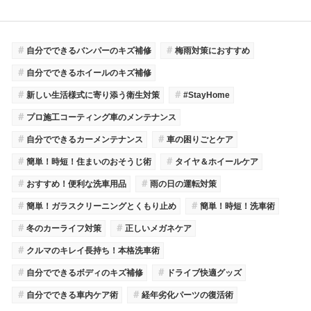
＃
＃
自分でできるバンパーのキズ補修
梅雨対策におすすめ
＃
自分でできるホイールのキズ補修
＃
＃
新しい生活様式に寄り添う衛生対策
#StayHome
＃
プロ施工コーティング車のメンテナンス
＃
＃
自分でできるカーメンテナンス
車の困りごとケア
＃
＃
簡単！時短！住まいのおそうじ術
タイヤ＆ホイールケア
＃
＃
おすすめ！便利な洗車用品
雨の日の運転対策
＃
＃
簡単！ガラスクリーニングとくもり止め
簡単！時短！洗車術
＃
＃
冬のカーライフ対策
正しいメガネケア
＃
クルマのキレイ長持ち！本格洗車術
＃
＃
自分でできるボディのキズ補修
ドライブ快適グッズ
＃
＃
自分でできる車内ケア術
経年劣化パーツの復活術