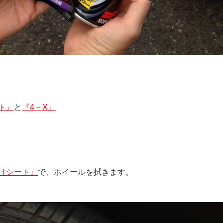
ト』
と
『4－X』
けシート』
で、ホイールを拭きます。