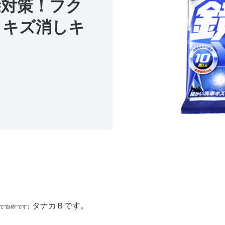
除対策！フク
！キズ消しキ
タナカＢです。
“自称”です）