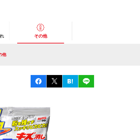
れ
その他
の他