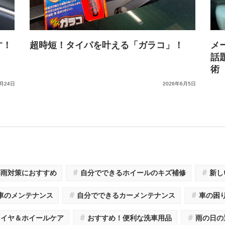
す！
超時短！タイパを叶える「ガラコ」！
メ
話
術
7月24日
2026年6月5日
＃
＃
梅雨対策におすすめ
自分でできるホイールのキズ補修
新し
＃
＃
車のメンテナンス
自分でできるカーメンテナンス
車の困
＃
＃
タイヤ＆ホイールケア
おすすめ！便利な洗車用品
雨の日の