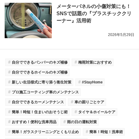
メーターパネルの小傷対策にも！
SNSで話題の『プラスチッククリ
ーナー』活用術
2026年5月29日
＃
＃
自分でできるバンパーのキズ補修
梅雨対策におすすめ
＃
自分でできるホイールのキズ補修
＃
＃
新しい生活様式に寄り添う衛生対策
#StayHome
＃
プロ施工コーティング車のメンテナンス
＃
＃
自分でできるカーメンテナンス
車の困りごとケア
＃
＃
簡単！時短！住まいのおそうじ術
タイヤ＆ホイールケア
＃
＃
おすすめ！便利な洗車用品
雨の日の運転対策
＃
＃
簡単！ガラスクリーニングとくもり止め
簡単！時短！洗車術