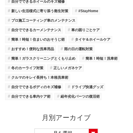
＃
自分でできるホイールのキズ補修
＃
＃
新しい生活様式に寄り添う衛生対策
#StayHome
＃
プロ施工コーティング車のメンテナンス
＃
＃
自分でできるカーメンテナンス
車の困りごとケア
＃
＃
簡単！時短！住まいのおそうじ術
タイヤ＆ホイールケア
＃
＃
おすすめ！便利な洗車用品
雨の日の運転対策
＃
＃
簡単！ガラスクリーニングとくもり止め
簡単！時短！洗車術
＃
＃
冬のカーライフ対策
正しいメガネケア
＃
クルマのキレイ長持ち！本格洗車術
＃
＃
自分でできるボディのキズ補修
ドライブ快適グッズ
＃
＃
自分でできる車内ケア術
経年劣化パーツの復活術
月別アーカイブ