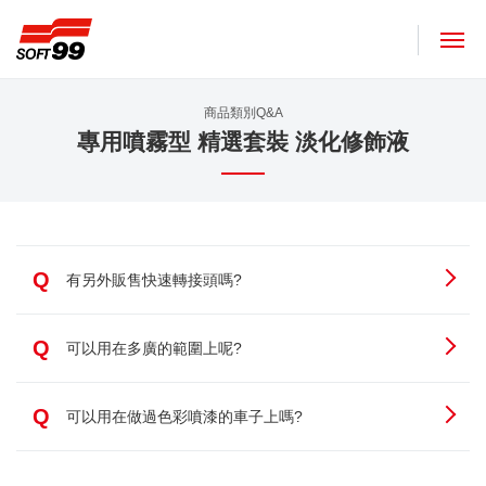
SOFT99株式會社
商品類別Q&A
專用噴霧型 精選套裝 淡化修飾液
Q
有另外販售快速轉接頭嗎?
Q
可以用在多廣的範圍上呢?
Q
可以用在做過色彩噴漆的車子上嗎?