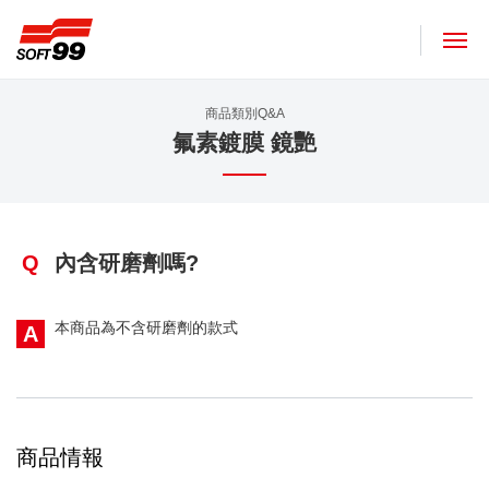
SOFT99株式會社
商品類別Q&A
氟素鍍膜 鏡艷
Q
內含研磨劑嗎?
本商品為不含研磨劑的款式
A
商品情報