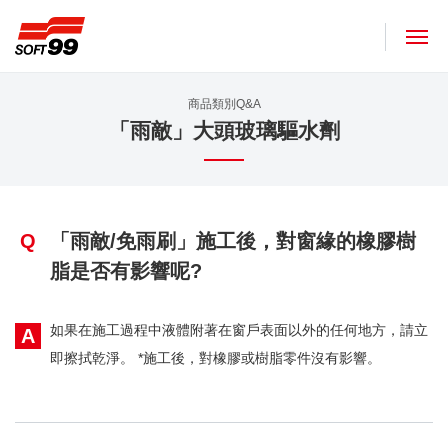
SOFT99株式會社
商品類別Q&A
「雨敵」大頭玻璃驅水劑
Q
「雨敵/免雨刷」施工後，對窗緣的橡膠樹
脂是否有影響呢?
如果在施工過程中液體附著在窗戶表面以外的任何地方，請立
A
即擦拭乾淨。 *施工後，對橡膠或樹脂零件沒有影響。