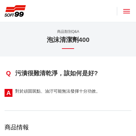
SOFT99株式會社
商品類別Q&A
泡沫清潔劑400
Q
污漬很難清乾淨，該如何是好?
對於頑固斑點、油汙可能無法發揮十分功效。
A
商品情報