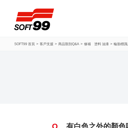
SOFT99株式會社
SOFT99 首頁
客戶支援
商品類別Q&A
修補 塗料 油漆
輪胎標識
Q
有白色之外的顏色