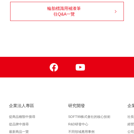
輪胎標識用補漆筆
往Q&A一覽
Facebook
Youtube
企業法人專區
研究開發
企
從商品種類中搜尋
SOFT99株式會社的核心技術
社長
從品牌中搜尋
R&D研發中心
經營
最新商品一覽
不同領域應用事例
公司