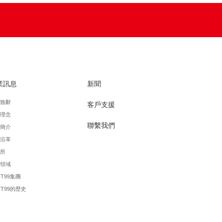
業訊息
新聞
致辭
客戶支援
理念
聯繫我們
簡介
沿革
所
領域
FT99集團
FT99的歴史