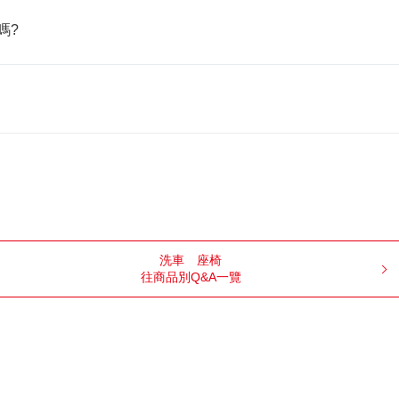
嗎?
洗車
座椅
往商品別Q&A一覽