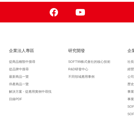
Facebook
Youtube
企業法人專區
研究開發
企
從商品種類中搜尋
SOFT99株式會社的核心技術
社長
從品牌中搜尋
R&D研發中心
經營
最新商品一覽
不同領域應用事例
公司
停產商品一覽
歷史
解決方案 - 從應用實例中尋找
事業
目錄PDF
事業
SO
SO