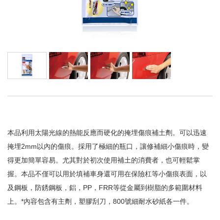
本品利用太陽光線的熱能反應而硬化的掩埋傷痕補土劑。可以迅速
掩埋2mm以內的傷痕。採用了極細的瓶口，讓修補細小傷痕時，變
得更加簡單容易。尤其對於初次使用補土的消費者，也可輕鬆掌
握。本品不僅可以用於填補車身還可用在保險杠等小傷痕表面，以
及鋼板，防銹鋼板，鋁，PP，FRR等從金屬到樹脂的多範圍材料
上。*內容包含有主劑，塑膠刮刀，800號細耐水砂紙各一件。