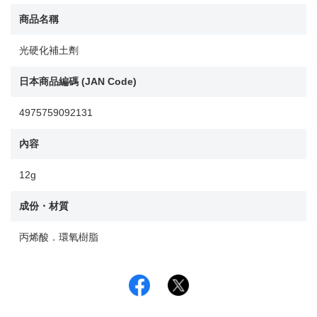
商品名稱
光硬化補土劑
日本商品編碼 (JAN Code)
4975759092131
內容
12g
成份・材質
丙烯酸．環氧樹脂
Facebook
Twitter