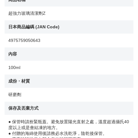
超強力玻璃清潔劑Z
日本商品編碼 (JAN Code)
4975759050643
內容
100ml
成份・材質
研磨劑
保存及丟棄方式
● 保管時請拴緊瓶蓋。避免放置陽光直射之處，溫度超過攝氏40
度以上或是會結凍的地方。
● 付贈的海綿使用後請務必水洗乾淨，陰乾後保管。