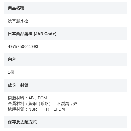
商品名稱
洗車灑水槍
日本商品編碼 (JAN Code)
4975759041993
內容
1個
成份・材質
樹脂材料：AB，POM
金屬材料：黃銅（鍍鉻），不銹鋼，鋅
橡膠材質：NBR，TPR，EPDM
保存及丟棄方式