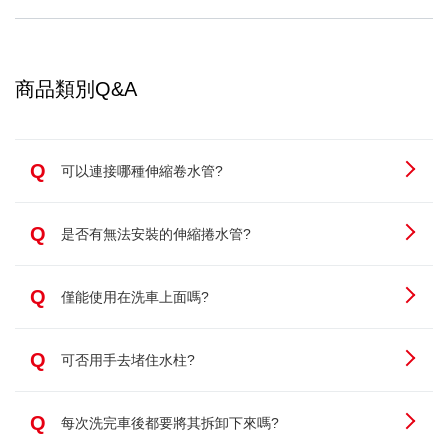
商品類別Q&A
Q
可以連接哪種伸縮卷水管?
Q
是否有無法安裝的伸縮捲水管?
Q
僅能使用在洗車上面嗎?
Q
可否用手去堵住水柱?
Q
每次洗完車後都要將其拆卸下來嗎?