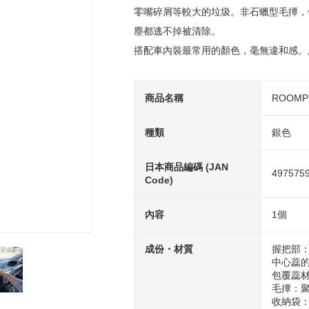
零嘴碎屑等較大的垃圾。非石蠟型毛撢，
塵都逃不掉被清除。
搭配車內裝最常用的顏色，毫無違和感。
商品名稱
ROOM
種類
銀色
日本商品編碼 (JAN
497575
Code)
內容
1個
成份・材質
握把部
中心蕊
包覆蕊
毛撢：
收納袋