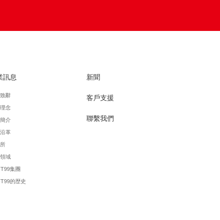
業訊息
新聞
致辭
客戶支援
理念
聯繫我們
簡介
沿革
所
領域
FT99集團
FT99的歴史