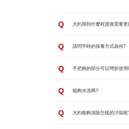
Q
大約用到什麼程度後需要更
Q
請問平時的保養方式為何?
Q
手把柄的部分可以彎折使用
Q
能夠水洗嗎?
Q
大約能夠清除怎樣的汙垢呢