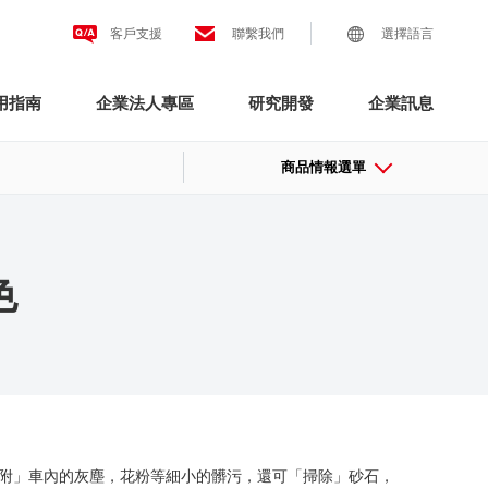
客戶支援
聯繫我們
選擇語言
用指南
企業法人專區
研究開發
企業訊息
商品情報選單
色
附」車內的灰塵，花粉等細小的髒污，還可「掃除」砂石，