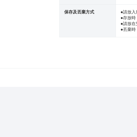
保存及丟棄方式
●請放
●存放時
●請放
●丟棄