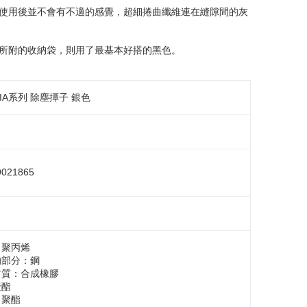
使用後並不會有不適的感覺，超細捲曲纖維連在縫隙間的灰
所附的收納袋，則用了最基本好搭的黑色。
PIA系列 除塵撢子 銀色
9021865
：聚丙烯
的部分：鋼
材質：合成橡膠
聚酯
：聚酯