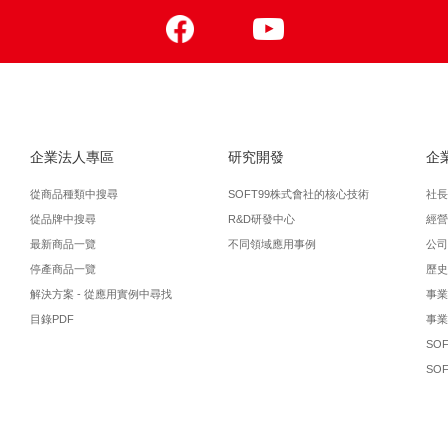
Facebook
Youtube
企業法人專區
研究開發
企
從商品種類中搜尋
SOFT99株式會社的核心技術
社長
從品牌中搜尋
R&D研發中心
經營
最新商品一覽
不同領域應用事例
公司
停產商品一覽
歷史
解決方案 - 從應用實例中尋找
事業
目錄PDF
事業
SO
SO