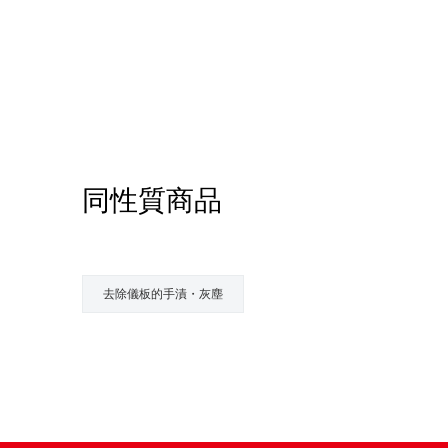
同性質商品
去除儀板的手漬・灰塵