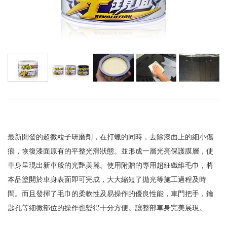
最新開發的超微粒子研磨劑，在打蠟的同時，去除漆面上的細小傷
痕，恢復漆面原有的平整光滑狀態。並形成一層光亮保護膜層，使
車身呈現出新車般的光艷美麗。使用附贈的專用超細纖維毛巾，將
本品塗開於車身表面即可完成，大大縮短了拋光等施工過程及時
間。而且發揮了毛巾的柔軟性及易操作的優良性能，車門把手，鑰
匙孔等細微部位的操作也變得十分方便。讓整部車身完美展現。