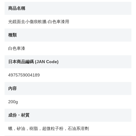
商品名稱
光鏡面去小傷痕軟臘-白色車漆用
種類
白色車漆
日本商品編碼 (JAN Code)
4975759004189
內容
200g
成份・材質
蠟，矽油，樹脂，超微粒子粉，石油系溶劑