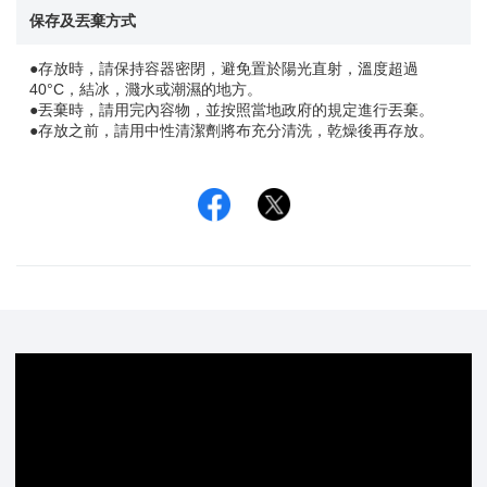
保存及丟棄方式
●存放時，請保持容器密閉，避免置於陽光直射，溫度超過
40°C，結冰，濺水或潮濕的地方。
●丟棄時，請用完內容物，並按照當地政府的規定進行丟棄。
●存放之前，請用中性清潔劑將布充分清洗，乾燥後再存放。
Facebook
Twitter