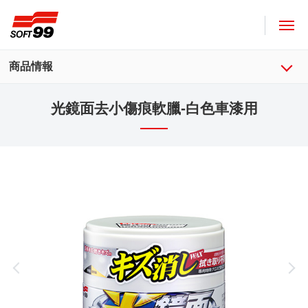
SOFT99株式會社
商品情報
光鏡面去小傷痕軟臘-白色車漆用