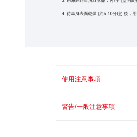
3. 用海綿適量沾取本品，再均勻塗開於
4. 待車身表面乾燥 (約5-10分鐘) 
使用注意事項
警告/一般注意事項