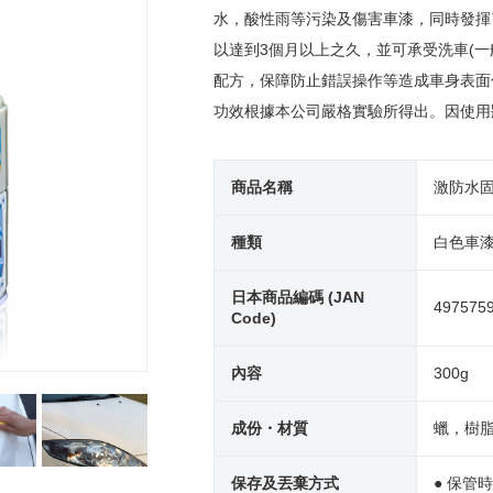
水，酸性雨等污染及傷害車漆，同時發揮
以達到3個月以上之久，並可承受洗車(一
配方，保障防止錯誤操作等造成車身表面
功效根據本公司嚴格實驗所得出。因使用
商品名稱
激防水
種類
白色車
日本商品編碼 (JAN
497575
Code)
內容
300g
成份・材質
蠟，樹
保存及丟棄方式
● 保管