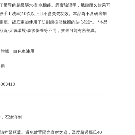
了驚異的超級驅水‧防水機能。經實驗證明，蠟膜耐久效果可
般手工洗車)10次以上且不會失去功效。本品為不含研磨劑
傷痕。罐底更加使用了防劃痕樹脂橡圈的貼心設計。 *本品
狀況‧天氣環境‧事後保養等不同，效果可能有所差異。
固體臘 白色車漆用
漆用
9003410
脂，石油溶劑
時請拴緊瓶蓋。避免放置陽光直射之處，溫度超過攝氏40