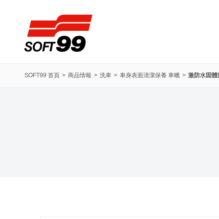
SOFT99株式會社
SOFT99 首頁
商品情報
洗車
車身表面清潔保養 車蠟
激防水固體