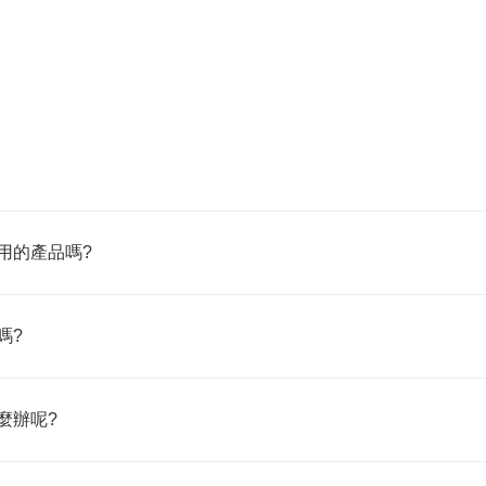
用的產品嗎?
嗎?
麼辦呢?