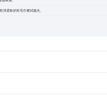
整個車身。
後，用乾淨柔軟的乾毛巾擦拭拋光。