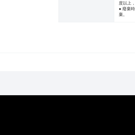
度以上
● 廢棄
棄。