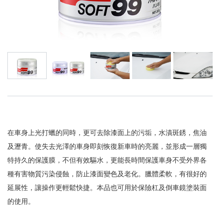
在車身上光打蠟的同時，更可去除漆面上的污垢，水漬斑銹，焦油
及瀝青。使失去光澤的車身即刻恢復新車時的亮麗，並形成一層獨
特持久的保護膜，不但有效驅水，更能長時間保護車身不受外界各
種有害物質污染侵蝕，防止漆面變色及老化。臘體柔軟，有很好的
延展性，讓操作更輕鬆快捷。本品也可用於保險杠及倒車鏡塗裝面
的使用。