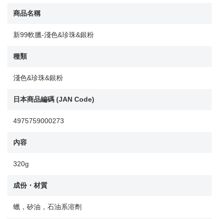
商品名稱
新99軟臘-淺色&珍珠&銀粉
種類
淺色&珍珠&銀粉
日本商品編碼 (JAN Code)
4975759000273
內容
320g
成份・材質
蠟，矽油，石油系溶劑