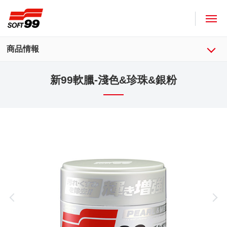
SOFT99株式會社
商品情報
新99軟臘-淺色&珍珠&銀粉