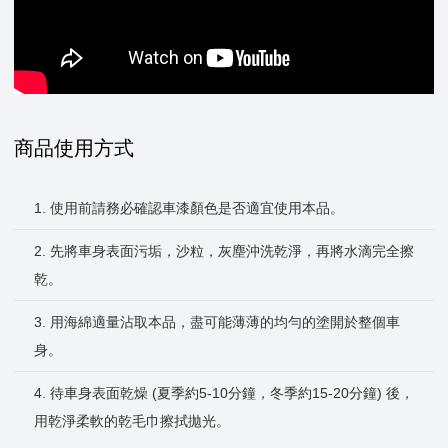
商品使用方式
1. 使用前請務必確認車漆顏色是否適宜使用本品。
2. 先將車身表面污垢，沙粒，灰塵沖洗乾淨，再將水滴完全擦
乾。
3. 用海綿適量沾取本品，盡可能薄薄的均勻的塗開於整個車
身。
4. 待車身表面乾燥 (夏季約5-10分鐘，冬季約15-20分鐘) 後，
用乾淨柔軟的乾毛巾擦拭拋光。