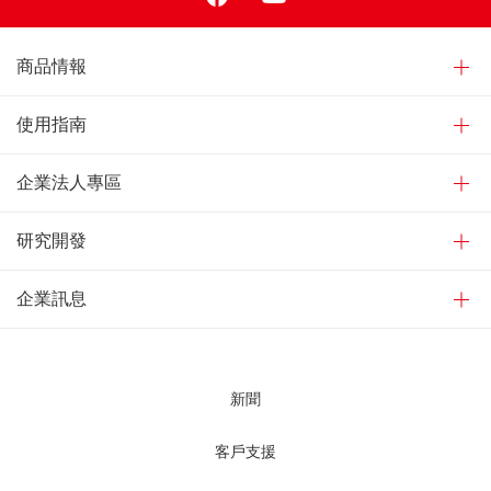
商品情報
使用指南
企業法人專區
研究開發
企業訊息
新聞
客戶支援