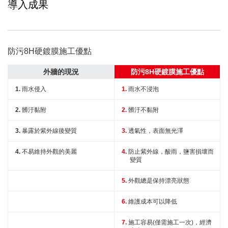
導入成果
防污8H硬鍍膜施工優點
外牆的現況
防污8H硬鍍膜施工優點
雨水侵入
雨水不浸泡
髒汙黏附
髒汙不黏附
暴露於紫外線後變質
透氣性，表面無光澤
不易維持外觀的美麗
防止紫外線，酸雨，鹽害損壞而
變質
外觀總是保持漂亮狀態
維護成本可以降低
施工容易(僅需施工一次)，經濟