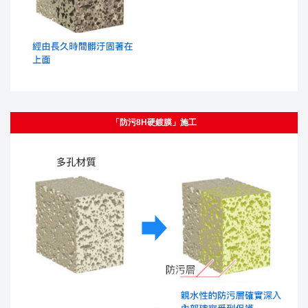
「防污8H硬鍍膜」施工