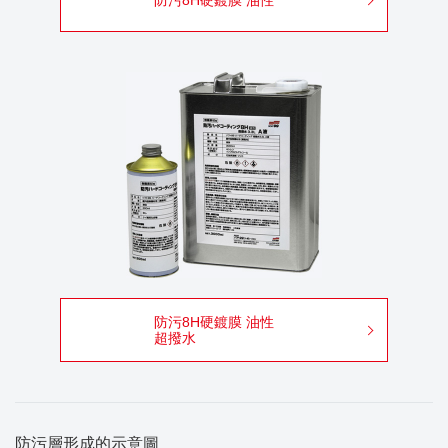
防污8H硬鍍膜 油性
防污8H硬鍍膜 油性
超撥水
防污層形成的示意圖