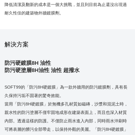
降低清潔及翻新的成本是一個大挑戰，並且到目前為止還沒出現過
耐久性佳的建築物外牆鍍膜劑。
解決方案
防污硬鍍膜8H 油性
防污硬塗層8H油性 油性 超撥水
SOFT99的「防污8H硬鍍膜」為一款外牆用的防污鍍膜劑，具有長
久保持污垢不固著的驚奇效能。
當用「防污8H硬鍍膜」於無機多孔材質如磁磚，沙漿和混泥土時，
親水性的防污塗層不僅牢固地成形在建築表面上，而且也深入材質
內部。透過這樣的防護。不僅防止雨水進入內部，同時雨水沖刷時
可將表層的髒污全部帶走，以保持外觀的美麗。「防污8H硬鍍膜」