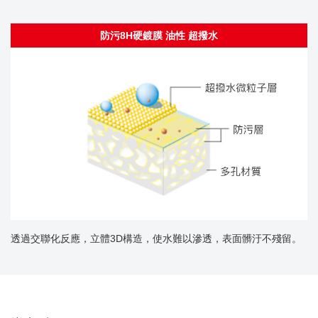
防污8H硬鍍膜 油性 超撥水
透過交聯化反應，立體3D構造，使水難以滲透，表面髒汙不殘留。