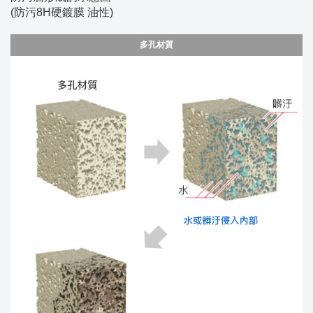
(防污8H硬鍍膜 油性)
多孔材質