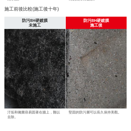
施工前後比較(施工後十年)
防污8H硬鍍膜
防污8H硬鍍膜
未施工
施工後
汙垢和黴菌容易固著在牆上，難以
堅固的防污層可以長久保持美觀。
去除。