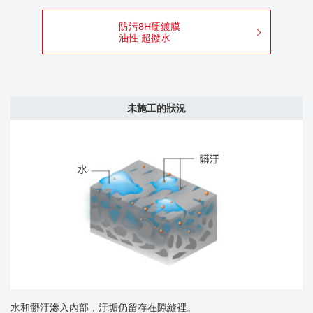
防污8H硬鍍膜
油性 超撥水
未施工的狀況
水和髒汙滲入內部，汙垢仍留存在隙縫裡。