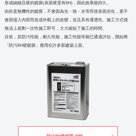
形成細緻且硬的鍍膜(表面硬度有8H)，因此效果能持久。
由於是無機性的鍍膜，不會因為光・熱・水等而使表面劣化，更不
會因侵入內部而造成外觀上的改變，並且具有通透性。施工方式僅
無須上底劑一次性施工即可，大大縮短了施工的時間。
目前，其防污性能，耐久性能，施工性能等都已通過評估，開始將
「防污8H硬鍍膜」應用在許多新建築上面。