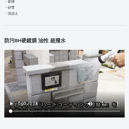
・瓷磚
・砂漿
・混泥土
防污8H硬鍍膜 油性 超撥水