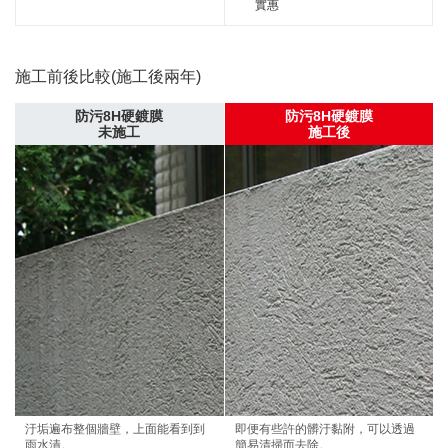
實惠
施工前後比較(施工後兩年)
防污8H硬鍍膜
防污8H硬鍍膜
未施工
施工後
汙垢遍布整個牆壁，上面能看到到
即便有些許的髒汙黏附，可以透過
雨水漬。
簡易清掃而去除。