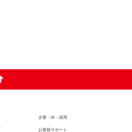
am
TikTok
企業・IR・採用
す
お客様サポート