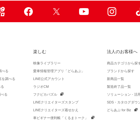
99ブロ
Facebook
X
Youtube
Instagr
楽しむ
法人のお客様へ
映像ライブラリー
商品カテゴリから探
調べる
愛車情報管理アプリ「どらあぷ」
ブランドから探す
店を調べる
LINE公式アカウント
新商品一覧
べる
ラジオCM
製造終了品一覧
調べる
フクピカパズル
ソリューション - 
LINEクリエイターズスタンプ
SDS・カタログダウ
LINEクリエイターズ着せかえ
どらあぷ for Biz
車ビギナー便利帳「くるまトーク」