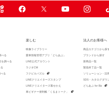
99ブロ
Facebook
X
Youtube
Instagr
楽しむ
法人のお客様へ
映像ライブラリー
商品カテゴリから探
調べる
愛車情報管理アプリ「どらあぷ」
ブランドから探す
店を調べる
LINE公式アカウント
新商品一覧
べる
ラジオCM
製造終了品一覧
調べる
フクピカパズル
ソリューション - 
LINEクリエイターズスタンプ
SDS・カタログダウ
LINEクリエイターズ着せかえ
どらあぷ for Biz
車ビギナー便利帳「くるまトーク」