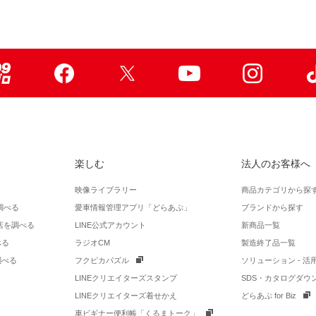
99ブロ
Facebook
X
Youtube
Instagr
楽しむ
法人のお客様へ
映像ライブラリー
商品カテゴリから探
調べる
愛車情報管理アプリ「どらあぷ」
ブランドから探す
店を調べる
LINE公式アカウント
新商品一覧
べる
ラジオCM
製造終了品一覧
調べる
フクピカパズル
ソリューション - 
LINEクリエイターズスタンプ
SDS・カタログダウ
LINEクリエイターズ着せかえ
どらあぷ for Biz
車ビギナー便利帳「くるまトーク」