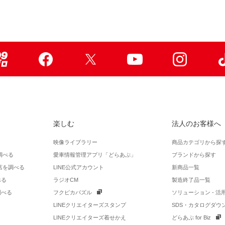
99ブロ
Facebook
X
Youtube
Instagr
楽しむ
法人のお客様へ
映像ライブラリー
商品カテゴリから探
調べる
愛車情報管理アプリ「どらあぷ」
ブランドから探す
店を調べる
LINE公式アカウント
新商品一覧
べる
ラジオCM
製造終了品一覧
調べる
フクピカパズル
ソリューション - 
LINEクリエイターズスタンプ
SDS・カタログダウ
LINEクリエイターズ着せかえ
どらあぷ for Biz