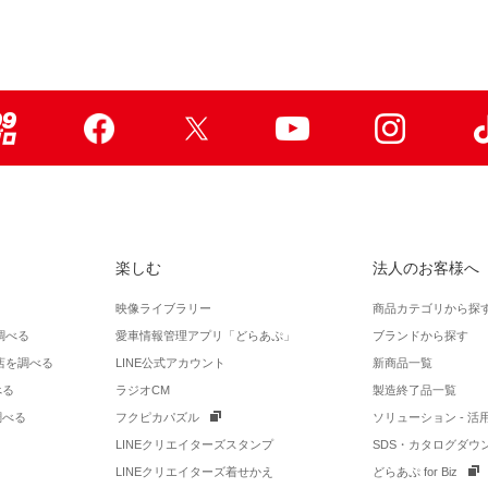
99ブロ
Facebook
X
Youtube
Instagr
楽しむ
法人のお客様へ
映像ライブラリー
商品カテゴリから探
調べる
愛車情報管理アプリ「どらあぷ」
ブランドから探す
店を調べる
LINE公式アカウント
新商品一覧
べる
ラジオCM
製造終了品一覧
調べる
フクピカパズル
ソリューション - 
LINEクリエイターズスタンプ
SDS・カタログダウ
LINEクリエイターズ着せかえ
どらあぷ for Biz