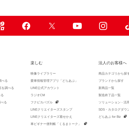
99ブロ
Facebook
X
Youtube
Instagr
楽しむ
法人のお客様へ
映像ライブラリー
商品カテゴリから探
調べる
愛車情報管理アプリ「どらあぷ」
ブランドから探す
店を調べる
LINE公式アカウント
新商品一覧
べる
ラジオCM
製造終了品一覧
調べる
フクピカパズル
ソリューション - 
LINEクリエイターズスタンプ
SDS・カタログダウ
LINEクリエイターズ着せかえ
どらあぷ for Biz
車ビギナー便利帳「くるまトーク」