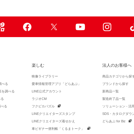
99ブロ
Facebook
X
Youtube
Instagr
楽しむ
法人のお客様へ
映像ライブラリー
商品カテゴリから探
調べる
愛車情報管理アプリ「どらあぷ」
ブランドから探す
店を調べる
LINE公式アカウント
新商品一覧
べる
ラジオCM
製造終了品一覧
調べる
フクピカパズル
ソリューション - 
LINEクリエイターズスタンプ
SDS・カタログダウ
LINEクリエイターズ着せかえ
どらあぷ for Biz
車ビギナー便利帳「くるまトーク」