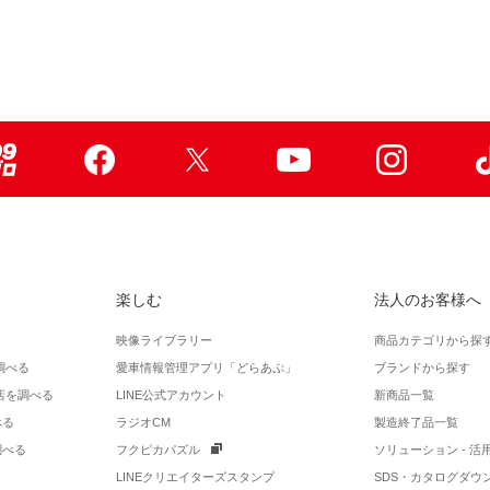
99ブロ
Facebook
X
Youtube
Instagr
楽しむ
法人のお客様へ
映像ライブラリー
商品カテゴリから探
調べる
愛車情報管理アプリ「どらあぷ」
ブランドから探す
店を調べる
LINE公式アカウント
新商品一覧
べる
ラジオCM
製造終了品一覧
調べる
フクピカパズル
ソリューション - 
LINEクリエイターズスタンプ
SDS・カタログダウ