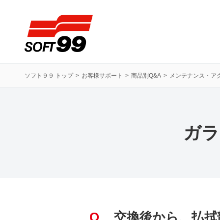
ソフト９９コーポレーション
ソフト９９ トップ
お客様サポート
商品別Q&A
メンテナンス・ア
ガラ
Q
交換後から、払拭