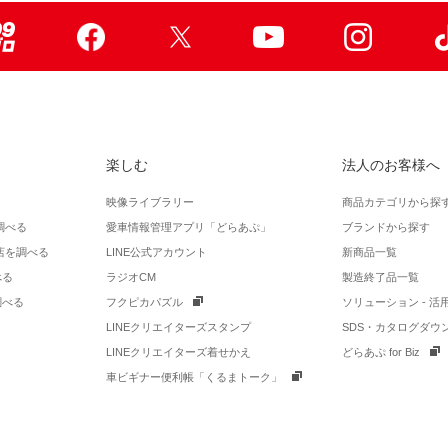
99ブロ
Facebook
X
Youtube
Instagr
楽しむ
法人のお客様へ
映像ライブラリー
商品カテゴリから探
調べる
愛車情報管理アプリ「どらあぷ」
ブランドから探す
店を調べる
LINE公式アカウント
新商品一覧
べる
ラジオCM
製造終了品一覧
調べる
フクピカパズル
ソリューション - 
LINEクリエイターズスタンプ
SDS・カタログダウ
LINEクリエイターズ着せかえ
どらあぷ for Biz
車ビギナー便利帳「くるまトーク」