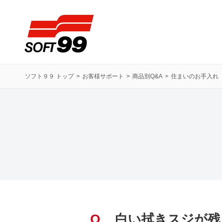
ソフト９９コーポレーション
ソフト９９ トップ
お客様サポート
商品別Q&A
住まいのお手入れ
Q
白い拭きスジが残