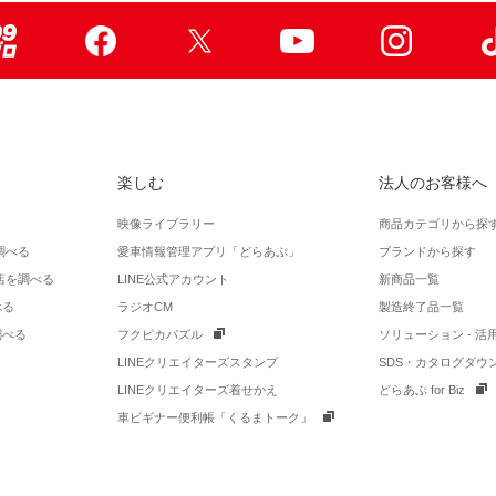
99ブロ
Facebook
X
Youtube
Instagr
楽しむ
法人のお客様へ
映像ライブラリー
商品カテゴリから探
調べる
愛車情報管理アプリ「どらあぷ」
ブランドから探す
店を調べる
LINE公式アカウント
新商品一覧
べる
ラジオCM
製造終了品一覧
調べる
フクピカパズル
ソリューション - 
LINEクリエイターズスタンプ
SDS・カタログダウ
LINEクリエイターズ着せかえ
どらあぷ for Biz
車ビギナー便利帳「くるまトーク」