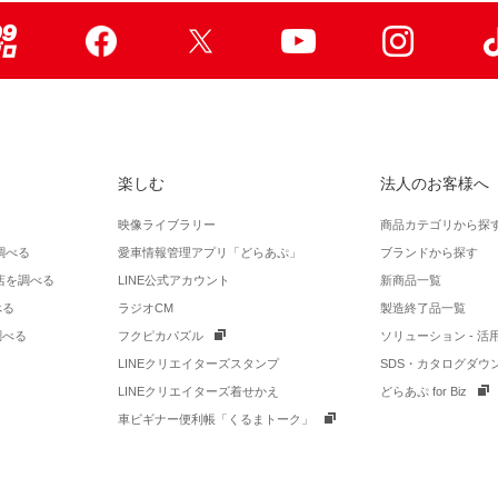
99ブロ
Facebook
X
Youtube
Instagr
楽しむ
法人のお客様へ
映像ライブラリー
商品カテゴリから探
調べる
愛車情報管理アプリ「どらあぷ」
ブランドから探す
店を調べる
LINE公式アカウント
新商品一覧
べる
ラジオCM
製造終了品一覧
調べる
フクピカパズル
ソリューション - 
LINEクリエイターズスタンプ
SDS・カタログダウ
LINEクリエイターズ着せかえ
どらあぷ for Biz
車ビギナー便利帳「くるまトーク」