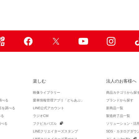
99ブロ
Facebook
X
Youtube
Instagr
楽しむ
法人のお客様へ
映像ライブラリー
商品カテゴリから探
調べる
愛車情報管理アプリ「どらあぷ」
ブランドから探す
店を調べる
LINE公式アカウント
新商品一覧
べる
ラジオCM
製造終了品一覧
調べる
フクピカパズル
ソリューション - 
LINEクリエイターズスタンプ
SDS・カタログダウ