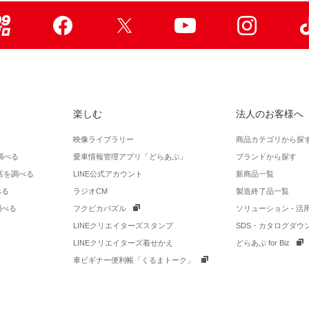
99ブロ
Facebook
X
Youtube
Instagr
楽しむ
法人のお客様へ
映像ライブラリー
商品カテゴリから探
調べる
愛車情報管理アプリ「どらあぷ」
ブランドから探す
店を調べる
LINE公式アカウント
新商品一覧
べる
ラジオCM
製造終了品一覧
調べる
フクピカパズル
ソリューション - 
LINEクリエイターズスタンプ
SDS・カタログダウ
LINEクリエイターズ着せかえ
どらあぷ for Biz
車ビギナー便利帳「くるまトーク」