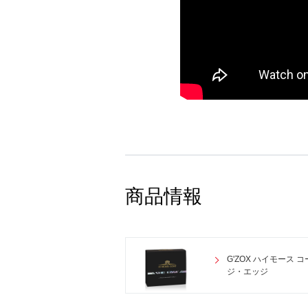
商品情報
G'ZOX ハイモース 
ジ・エッジ