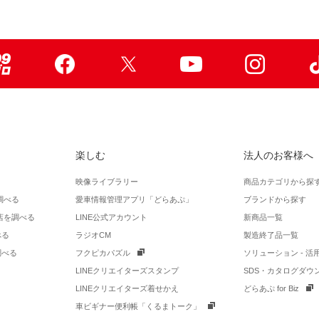
99ブロ
Facebook
X
Youtube
Instagr
楽しむ
法人のお客様へ
映像ライブラリー
商品カテゴリから探
調べる
愛車情報管理アプリ「どらあぷ」
ブランドから探す
店を調べる
LINE公式アカウント
新商品一覧
べる
ラジオCM
製造終了品一覧
調べる
フクピカパズル
ソリューション - 
LINEクリエイターズスタンプ
SDS・カタログダウ
LINEクリエイターズ着せかえ
どらあぷ for Biz
車ビギナー便利帳「くるまトーク」