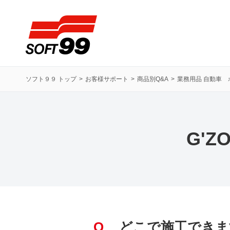
ソフト９９コーポレーション
ソフト９９ トップ
お客様サポート
商品別Q&A
業務用品 自動車 
G'
Q
どこで施工できま