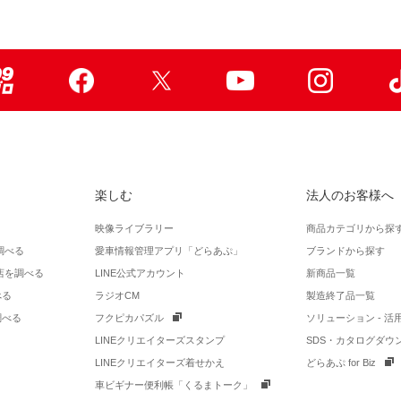
99ブロ
Facebook
X
Youtube
Instagr
楽しむ
法人のお客様へ
映像ライブラリー
商品カテゴリから探
調べる
愛車情報管理アプリ「どらあぷ」
ブランドから探す
店を調べる
LINE公式アカウント
新商品一覧
べる
ラジオCM
製造終了品一覧
調べる
フクピカパズル
ソリューション - 
LINEクリエイターズスタンプ
SDS・カタログダウ
LINEクリエイターズ着せかえ
どらあぷ for Biz
車ビギナー便利帳「くるまトーク」