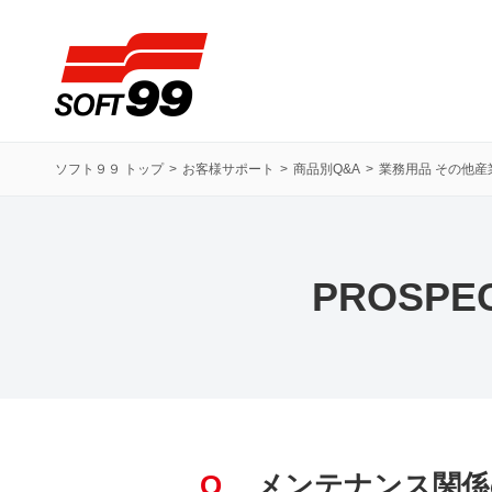
ソフト９９コーポレーション
ソフト９９ トップ
お客様サポート
商品別Q&A
業務用品 その他産
PROSP
Q
メンテナンス関係