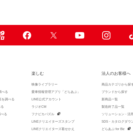
99ブロ
Facebook
X
Youtube
Instagr
楽しむ
法人のお客様へ
映像ライブラリー
商品カテゴリから探
調べる
愛車情報管理アプリ「どらあぷ」
ブランドから探す
店を調べる
LINE公式アカウント
新商品一覧
べる
ラジオCM
製造終了品一覧
調べる
フクピカパズル
ソリューション - 
LINEクリエイターズスタンプ
SDS・カタログダウ
LINEクリエイターズ着せかえ
どらあぷ for Biz