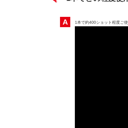
A
1本で約400ショット程度ご