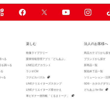
99ブロ
Facebook
X
Youtube
Instagr
楽しむ
法人のお客様へ
映像ライブラリー
商品カテゴリから探
調べる
愛車情報管理アプリ「どらあぷ」
ブランドから探す
店を調べる
LINE公式アカウント
新商品一覧
べる
ラジオCM
製造終了品一覧
調べる
フクピカパズル
ソリューション - 
LINEクリエイターズスタンプ
SDS・カタログダウ
LINEクリエイターズ着せかえ
どらあぷ for Biz
車ビギナー便利帳「くるまトーク」