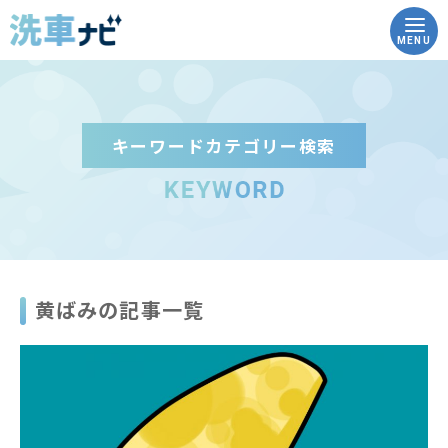
MENU
キーワードカテゴリー検索
トップ
洗車ナビとは
洗車の豆知識
黄ばみの記事一覧
実践！how to洗車
こんな時どうする？Q&A
コイン洗車場を調べる