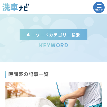
MENU
キーワードカテゴリー検索
トップ
洗車ナビとは
洗車の豆知識
時間帯の記事一覧
実践！how to洗車
こんな時どうする？Q&A
コイン洗車場を調べる