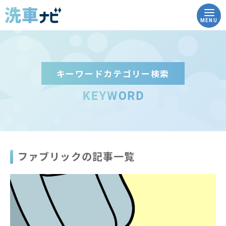
MENU
キーワードカテゴリー検索
トップ
洗車ナビとは
洗車の豆知識
ファブリックの記事一覧
実践！how to洗車
こんな時どうする？Q&A
コイン洗車場を調べる