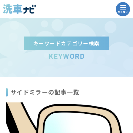
MENU
キーワードカテゴリー検索
トップ
洗車ナビとは
洗車の豆知識
サイドミラーの記事一覧
実践！how to洗車
こんな時どうする？Q&A
コイン洗車場を調べる