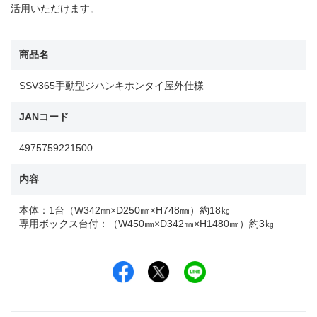
活用いただけます。
商品名
SSV365手動型ジハンキホンタイ屋外仕様
JANコード
4975759221500
内容
本体：1台（W342㎜×D250㎜×H748㎜）約18㎏
専用ボックス台付：（W450㎜×D342㎜×H1480㎜）約3㎏
Facebookでシェア
Xでシェア
LINEでシェア