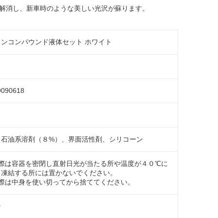
解消し、新車時のような美しい光沢が蘇ります。
ロンコンパウンド液体セット ホワイト
ト
9090618
、石油系溶剤（８%）、界面活性剤、シリコーン
の際は容器を密閉し直射日光が当たる所や温度が４０℃に
、凍結する所には置かないでください。
の際は中身を使い切ってから捨ててください。
ン