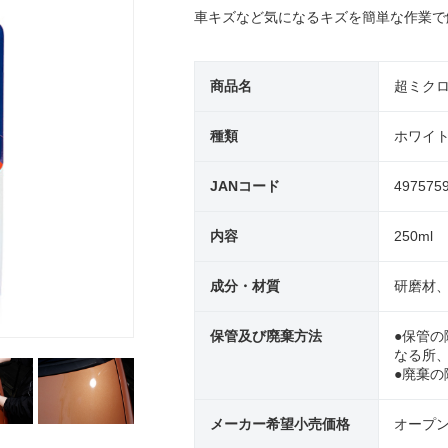
車キズなど気になるキズを簡単な作業で
商品名
超ミク
種類
ホワイ
JANコード
497575
内容
250ml
成分・材質
研磨材
保管及び廃棄方法
●保管
なる所
●廃棄
メーカー希望小売価格
オープ