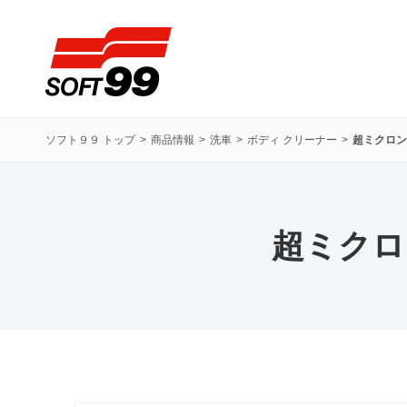
ソフト９９コーポレーション
ソフト９９ トップ
商品情報
洗車
ボディ クリーナー
超ミクロン
超ミクロ