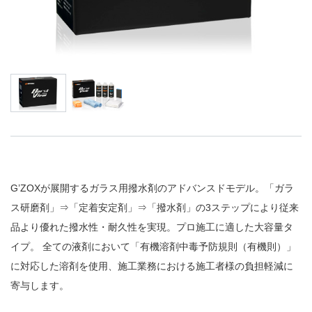
G’ZOXが展開するガラス用撥水剤のアドバンスドモデル。「ガラ
ス研磨剤」⇒「定着安定剤」⇒「撥水剤」の3ステップにより従来
品より優れた撥水性・耐久性を実現。プロ施工に適した大容量タ
イプ。 全ての液剤において「有機溶剤中毒予防規則（有機則）」
に対応した溶剤を使用、施工業務における施工者様の負担軽減に
寄与します。